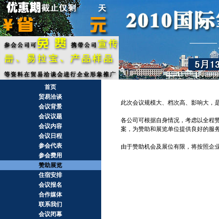
首页
贸易洽谈
此次会议规模大、档次高、影响大，是
会议背景
会议议题
各公司可根据自身情况，考虑以全程
会议内容
案，为赞助和展览单位提供良好的服
会议日程
参会代表
由于赞助机会及展位有限，将按照企
参会费用
赞助展览
住宿安排
会议报名
合作媒体
联系我们
会议闭幕