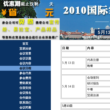
首页
日 期
内 容
贸易洽谈
会议背景
会议议题
代表注册
5 月 13 日
会议内容
晚餐
会议日程
参会代表
会场签到
参会费用
赞助展览
研讨报告
5 月 14 日
住宿安排
午餐
会议报名
贸易洽谈
合作媒体
联系我们
5月13日
会议闭幕