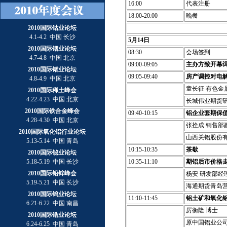
16:00
代表注册
18:00-20:00
晚餐
2010国际钴业论坛
4.1-4.2 中国 长沙
5月14日
2010国际铟业论坛
08:30
会场签到
4.7-4.8 中国 北京
09:00-09:05
主办方致开幕
2010国际锗业论坛
09:05-09:40
房产调控对电
4.8-4.9 中国 北京
童长征 有色金
2010国际稀土峰会
4.22-4.23 中国 北京
长城伟业期货
2010国际铁合金峰会
09:40-10:15
铝企业套期保
4.28-4.30 中国 北京
张拴成 销售部
2010国际氧化铝行业论坛
山西关铝股份
5.13-5.14 中国 青岛
10:15-10:35
茶歇
2010国际铋业论坛
5.18-5.19 中国 长沙
10:35-11:10
期铝后市价格
2010国际铅锌峰会
杨安 研发部经
5.19-5.21 中国 长沙
海通期货青岛
2010国际钨业论坛
11:10-11:45
铝土矿和氧化
6.21-6.22 中国 南昌
厉衡隆 博士
2010国际锆业论坛
原中国铝业公
6.24-6.25 中国 青岛