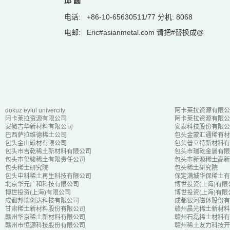
邱 圆
电话:
+86-10-65630511/77 分机: 8068
电邮:
Eric#asianmetal.com 请把#替换成@
dokuz eylul univercity
阿卡莱拉资源有限公
阿卡莱拉资源有限公司
阿卡莱拉资源有限公
安徽吉华新材料有限公司
安泰科技股份有限公
巴西萨拉维德稀土公司
包头金蒙汇通稀有材
包头金山磁材有限公司
包头普立特新材料有
包头市吉乾稀土新材料有限公司
包头市瑞乾金属有限
包头市玺骏稀土有限责任公司
包头市新源稀土高新
包头稀土研究院
包头稀土研究院
包头中科稀土再生科技有限公司
保定满城华保稀土有
北京华元广和科技有限公司
博世投资(上海)有限
博世投资(上海)有限公司
博世投资(上海)有限
成都邦瑞创达科技有限公司
成都银河磁体股份有
甘肃稀土新材料股份有限公司
赣州晨光稀土新材料
赣州华京稀土新材料有限公司
赣州石磊稀土材料有
赣州市恒源科技股份有限公司
赣州稀土友力科技开