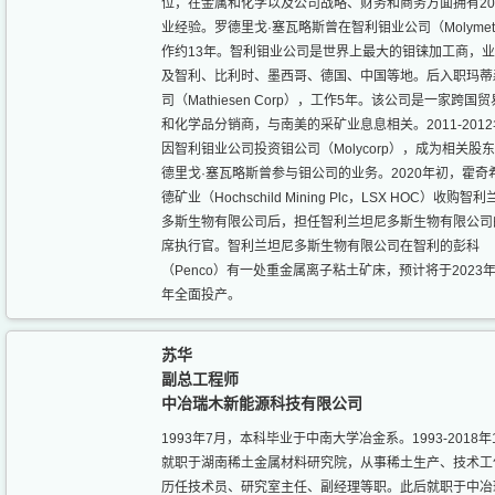
位，在金属和化学以及公司战略、财务和商务方面拥有2
业经验。罗德里戈·塞瓦略斯曾在智利钼业公司（Molyme
作约13年。智利钼业公司是世界上最大的钼铼加工商，
及智利、比利时、墨西哥、德国、中国等地。后入职玛蒂
司（Mathiesen Corp），工作5年。该公司是一家跨国
和化学品分销商，与南美的采矿业息息相关。2011-201
因智利钼业公司投资钼公司（Molycorp），成为相关股
德里戈·塞瓦略斯曾参与钼公司的业务。2020年初，霍奇
德矿业（Hochschild Mining Plc，LSX HOC）收购智
多斯生物有限公司后，担任智利兰坦尼多斯生物有限公司
席执行官。智利兰坦尼多斯生物有限公司在智利的彭科
（Penco）有一处重金属离子粘土矿床，预计将于2023
年全面投产。
苏华
副总工程师
中冶瑞木新能源科技有限公司
1993年7月，本科毕业于中南大学冶金系。1993-2018年
就职于湖南稀土金属材料研究院，从事稀土生产、技术工
历任技术员、研究室主任、副经理等职。此后就职于中冶