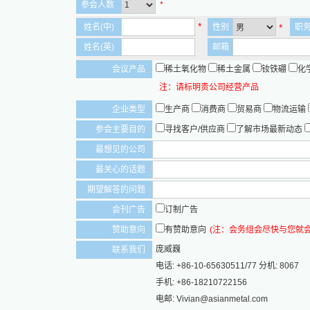
参会人数
*
*
*
姓名(中)
性别
职
姓名(英)
邮箱
会议产品
稀土氧化物
稀土金属
钕铁硼
化
注：请标明贵公司经营产品
企业类型
生产商
消费商
贸易商
物流运输
参会主要目的
寻找客户/供应商
了解市场最新动态
最想见的公司
最关心的话题
期望解答的问题
会刊广告
订制广告
赞助意向
有赞助意向
(注：会务组会尽快与您就会刊
庞威巍
联系我们
电话: +86-10-65630511/77 分机: 8067
手机: +86-18210722156
电邮: Vivian@asianmetal.com