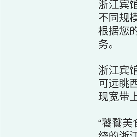
浙江宾
不同规
根据您
务。
浙江宾
可远眺
现宽带
“饕餮
绕的浙