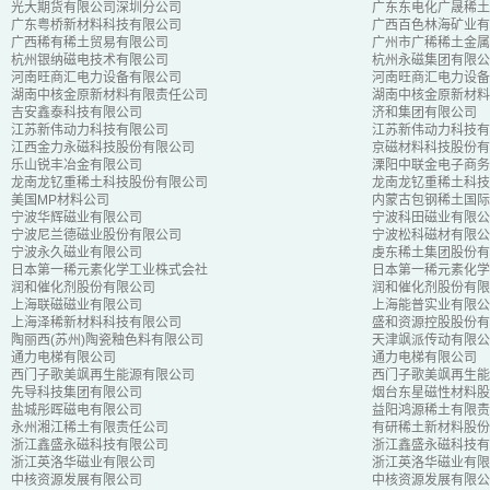
光大期货有限公司深圳分公司
广东东电化广晟稀土
广东粤桥新材料科技有限公司
广西百色林海矿业有
广西稀有稀土贸易有限公司
广州市广稀稀土金属
杭州银纳磁电技术有限公司
杭州永磁集团有限公
河南旺商汇电力设备有限公司
河南旺商汇电力设备
湖南中核金原新材料有限责任公司
湖南中核金原新材料
吉安鑫泰科技有限公司
济和集团有限公司
江苏新伟动力科技有限公司
江苏新伟动力科技有
江西金力永磁科技股份有限公司
京磁材料科技股份有
乐山锐丰冶金有限公司
溧阳中联金电子商务
龙南龙钇重稀土科技股份有限公司
龙南龙钇重稀土科技
美国MP材料公司
内蒙古包钢稀土国际
宁波华辉磁业有限公司
宁波科田磁业有限公
宁波尼兰德磁业股份有限公司
宁波松科磁材有限公
宁波永久磁业有限公司
虔东稀土集团股份有
日本第一稀元素化学工业株式会社
日本第一稀元素化学
润和催化剂股份有限公司
润和催化剂股份有限
上海联磁磁业有限公司
上海能普实业有限公
上海泽稀新材料科技有限公司
盛和资源控股股份有
陶丽西(苏州)陶瓷釉色料有限公司
天津飒派传动有限公
通力电梯有限公司
通力电梯有限公司
西门子歌美飒再生能源有限公司
西门子歌美飒再生能
先导科技集团有限公司
烟台东星磁性材料股
盐城彤晖磁电有限公司
益阳鸿源稀土有限责
永州湘江稀土有限责任公司
有研稀土新材料股份
浙江鑫盛永磁科技有限公司
浙江鑫盛永磁科技有
浙江英洛华磁业有限公司
浙江英洛华磁业有限
中核资源发展有限公司
中核资源发展有限公