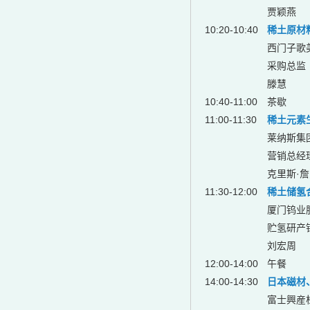
贾颖燕
10:20-10:40
稀土原材
西门子歌
采购总监
滕慧
10:40-11:00
茶歇
11:00-11:30
稀土元素
莱纳斯集团（
营销总经
克里斯·詹尼
11:30-12:00
稀土储氢
厦门钨业
贮氢研产
刘宏周
12:00-14:00
午餐
14:00-14:30
日本磁材
富士興産