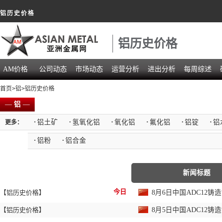
铝历史价格
铝历史价格
AM价格
公司动态
市场动态
运营分析
进出分析
每周综述
首页
>
铝
>铝历史价格
—
铝
—
·
铝土矿
·
氢氧化铝
·
氧化铝
·
氟化铝
·
铝锭
·
铝
更多：
·
铝粉
·
铝合金
新闻标题
今日
【铝历史价格】
8月6日中国ADC12
【铝历史价格】
8月5日中国ADC12