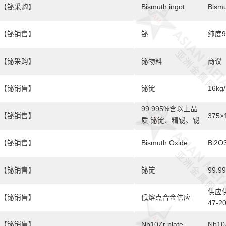
【铋采购】
Bismuth ingot
Bismu
【铋销售】
铋
纯度9
【铋采购】
铋物料
商议
【铋销售】
铋锭
16kg
99.995%含以上品
【铋销售】
375×
质 铋锭、精铋、铋
板、铋块
【铋销售】
Bismuth Oxide
Bi2O
【铋销售】
铋锭
99.9
供应
【铋销售】
低熔点合金供应
47-
【铋销售】
Nb10Zr plate
Nb10Z