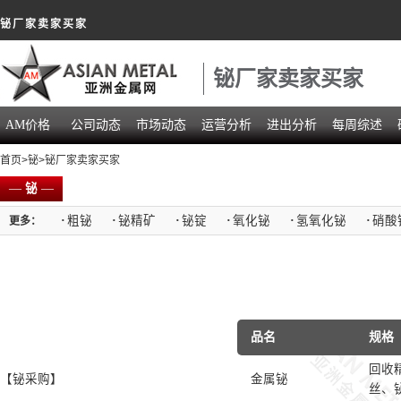
铋厂家卖家买家
铋厂家卖家买家
AM价格
公司动态
市场动态
运营分析
进出分析
每周综述
首页
>
铋
>铋厂家卖家买家
—
铋
—
·
粗铋
·
铋精矿
·
铋锭
·
氧化铋
·
氢氧化铋
·
硝酸
更多：
品名
规格
回收
【铋采购】
金属铋
丝、