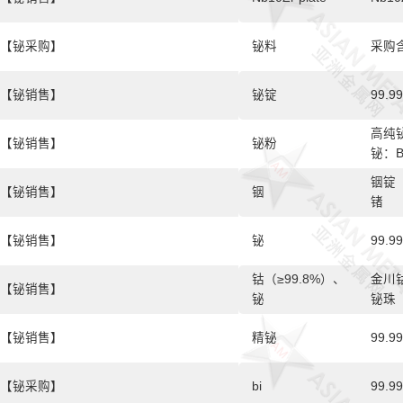
【铋采购】
铋料
采购
【铋销售】
铋锭
99.9
高纯铋
【铋销售】
铋粉
铋：B
铟锭（
【铋销售】
铟
锗
【铋销售】
铋
99.
钴（≥99.8%）、
金川
【铋销售】
铋
铋珠
【铋销售】
精铋
99.9
【铋采购】
bi
99.9