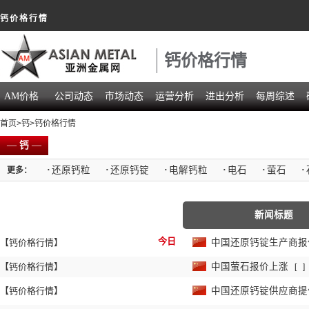
钙价格行情
钙价格行情
AM价格
公司动态
市场动态
运营分析
进出分析
每周综述
首页
>
钙
>钙价格行情
—
钙
—
·
还原钙粒
·
还原钙锭
·
电解钙粒
·
电石
·
萤石
·
更多：
新闻标题
今日
【钙价格行情】
中国还原钙锭生产商
【钙价格行情】
中国萤石报价上涨
[
]
【钙价格行情】
中国还原钙锭供应商