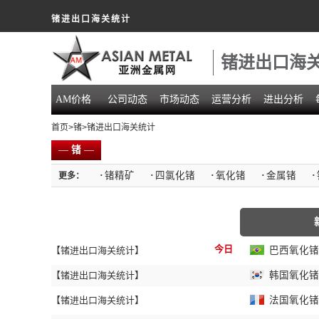
锗进出口海关统计
锗进出口海
AM价格
公司动态
市场动态
运营分析
进出分析
首页
>
锗
>锗进出口海关统计
—
锗
—
·
锗精矿
·
四氯化锗
·
氧化锗
·
金属锗
·
更多：
今日
【锗进出口海关统计】
巴西氧化锗和
【锗进出口海关统计】
韩国氧化锗和
【锗进出口海关统计】
法国氧化锗和