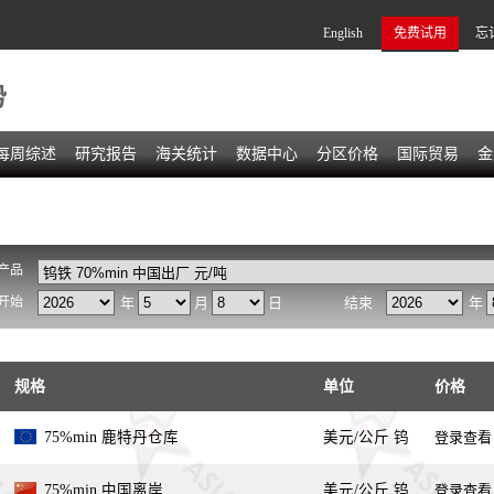
English
免费试用
忘
势
每周综述
研究报告
海关统计
数据中心
分区价格
国际贸易
金
产品
开始
年
月
日
结束
年
规格
单位
价格
75%min 鹿特丹仓库
美元/公斤 钨
登录查看
75%min 中国离岸
美元/公斤 钨
登录查看