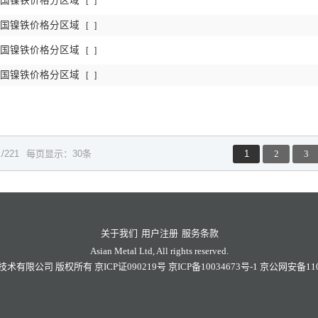
日中国镍铁价格分区域
[
]
日中国镍铁价格分区域
[
]
日中国镍铁价格分区域
[
]
日中国镍铁价格分区域
[
]
1
/221
每页显示：30条
1
2
3
关于我们
用户注册
服务条款
Asian Metal Ltd, All rights reserved.
技术有限公司
版权所有
京ICP证090219号
京ICP备10034673号-1
京公网安备1101