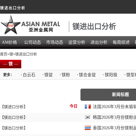
镁进出口分析
镁进出口分析
AM价格
公司动态
市场动态
运营分析
进出分析
每周综述
首页
>
镁
>镁进出口分析
—
镁
—
·
白云石
·
镁锭
·
镁粉
·
镁合金锭
·
镁阳极
·
镁型
更多：
新闻标题
今日
【镁进口分析】
法国2026年3月份未锻
【镁出口分析】
韩国2026年3月份镁粉出
【镁出口分析】
泰国2026年3月份镁制品