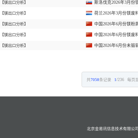
【镁出口分析】
斯洛伐克2026年3月份
【镁出口分析】
荷兰2026年3月份镁废
【镁出口分析】
中国2026年6月份镁粉
【镁出口分析】
中国2026年6月份镁废
【镁出口分析】
中国2026年6月份未锻
共
7058
条记录
1
/236
每页显
北京金易讯信息技术有限公