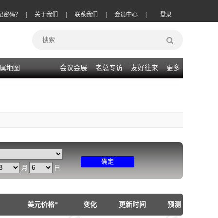
记密码？
|
关于我们
|
联系我们
|
会员中心
|
登录
属地图
会议会展
老总专访
友好往来
更多
确定
月
日
美元价格*
变化
更新时间
预测