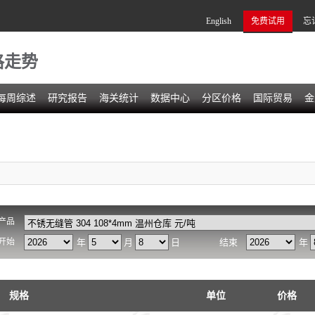
English
免费试用
忘
格走势
每周综述
研究报告
海关统计
数据中心
分区价格
国际贸易
金
产品
开始
年
月
日
结束
年
规格
单位
价格