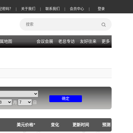
记密码？
|
关于我们
|
联系我们
|
会员中心
|
登录
属地图
会议会展
老总专访
友好往来
更多
确定
月
日
美元价格*
变化
更新时间
预测