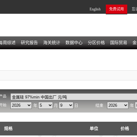
English
免费试用
忘
每周综述
研究报告
海关统计
数据中心
分区价格
国际贸易
金
产品
开始
年
月
日
结束
年
规格
单位
价格