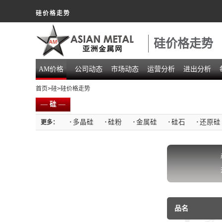
硅价格走势
硅价格走势
AM价格
公司动态
市场动态
运营分析
进出分析
首页
>
硅
>硅价格走势
—
硅
—
·
多晶硅
·
硅粉
·
金属硅
·
硅石
·
还原硅
更多：
品名