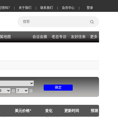
记密码？
|
关于我们
|
联系我们
|
会员中心
|
登录
属地图
会议会展
老总专访
友好往来
更多
确定
月
日
美元价格*
变化
更新时间
预测