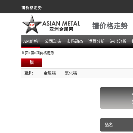
镨价格走势
镨价格走势
AM价格
公司动态
市场动态
运营分析
进出分析
首页
>
镨
>镨价格走势
—
镨
—
·
金属镨
·
氧化镨
更多：
品名