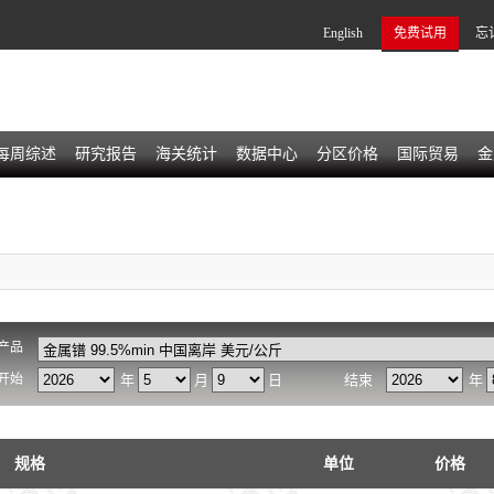
English
免费试用
忘
每周综述
研究报告
海关统计
数据中心
分区价格
国际贸易
金
产品
开始
年
月
日
结束
年
规格
单位
价格