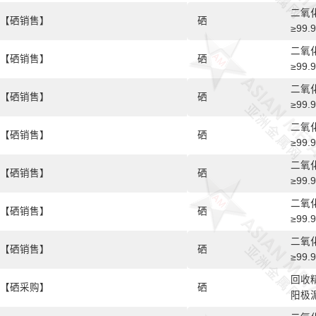
二氧化
【硒销售】
硒
≥99
二氧化
【硒销售】
硒
≥99
二氧化
【硒销售】
硒
≥99
二氧化
【硒销售】
硒
≥99
二氧化
【硒销售】
硒
≥99
二氧化
【硒销售】
硒
≥99
二氧化
【硒销售】
硒
≥99
回收
【硒采购】
硒
阳极