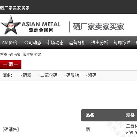
硒厂家卖家买家
硒厂家卖家买家
AM价格
公司动态
市场动态
运营分析
进出分析
每周综述
首页
>
硒
>硒厂家卖家买家
—
硒
—
·
硒粉
·
二氧化硒
·
硒酸钠
·
粗硒
更多：
品名
规格
二氧化
【硒销售】
硒
≥99