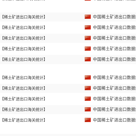
【稀土矿进出口海关统计】
中国稀土矿进出口数据统计
【稀土矿进出口海关统计】
中国稀土矿进出口数据统计
【稀土矿进出口海关统计】
中国稀土矿进出口数据统计
【稀土矿进出口海关统计】
中国稀土矿进出口数据统计
【稀土矿进出口海关统计】
中国稀土矿进出口数据统计
【稀土矿进出口海关统计】
中国稀土矿进出口数据统计
【稀土矿进出口海关统计】
中国稀土矿进出口数据统计
【稀土矿进出口海关统计】
中国稀土矿进出口数据统计
【稀土矿进出口海关统计】
中国稀土矿进出口数据统计
【稀土矿进出口海关统计】
中国稀土矿进出口数据统计