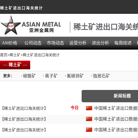
稀土矿进出口海关统计
稀土矿进出口海关
AM价格
公司动态
市场动态
运营分析
进出分析
每周综述
首页
>
稀土矿
>稀土矿进出口海关统计
—
稀土矿
—
·
碳酸矿
·
离子矿
·
氟碳铈矿
·
独居石矿
更多：
新闻标题
今日
【稀土矿进出口海关统计】
中国稀土矿进出口数据统计
【稀土矿进出口海关统计】
中国稀土矿进出口数据统计
【稀土矿进出口海关统计】
中国稀土矿进出口数据统计