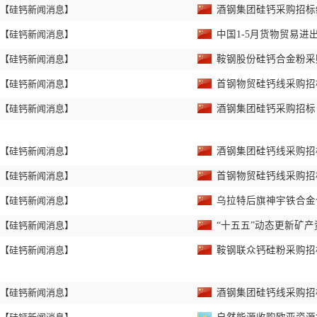
【硅钙新闻消息】
酒钢集团硅钙采购招
【硅钙新闻消息】
中国1-5月货物贸易进出
【硅钙新闻消息】
鞍钢股份硅钙合金粉
【硅钙新闻消息】
首钢物贸硅钙线采购
【硅钙新闻消息】
酒钢集团硅钙采购招
【硅钙新闻消息】
酒钢集团硅钙线采购
【硅钙新闻消息】
首钢物贸硅钙线采购
【硅钙新闻消息】
乌拉特后旗神宇铁合金
【硅钙新闻消息】
“十五五”动态更新矿
【硅钙新闻消息】
鞍钢联众钙硅粉采购
【硅钙新闻消息】
酒钢集团硅钙线采购