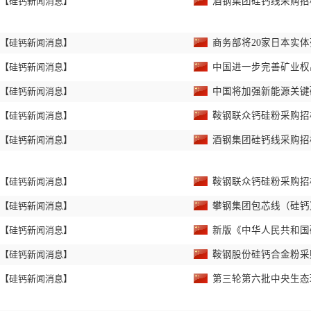
【硅钙新闻消息】
酒钢集团硅钙线采购
【硅钙新闻消息】
商务部将20家日本实
【硅钙新闻消息】
中国进一步完善矿业权
【硅钙新闻消息】
中国将加强新能源关键
【硅钙新闻消息】
鞍钢联众钙硅粉采购
【硅钙新闻消息】
酒钢集团硅钙线采购
【硅钙新闻消息】
鞍钢联众钙硅粉采购
【硅钙新闻消息】
攀钢集团包芯线（硅钙
【硅钙新闻消息】
新版《中华人民共和国
【硅钙新闻消息】
鞍钢股份硅钙合金粉采
【硅钙新闻消息】
第三轮第六批中央生态