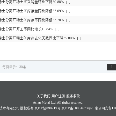
稀土分离厂稀土矿采购量环比下降30.88%
[
]
稀土分离厂稀土矿库存量同比降低33.09%
[
]
稀土分离厂稀土矿库存率同比降低33.78%
[
]
土分离厂开工率同比增长15.84%
[
]
稀土分离厂稀土矿库存去化天数同比下降35.00%
[
]
每页显示：30条
1
关于我们
用户注册
服务条款
Asian Metal Ltd, All rights reserved.
技术有限公司
版权所有
京ICP证090219号
京ICP备10034673号-1
京公网安备1101