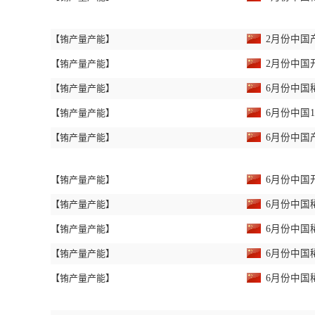
【铕产量产能】
2月份中国
【铕产量产能】
2月份中国
【铕产量产能】
6月份中国稀
【铕产量产能】
6月份中国
【铕产量产能】
6月份中国
【铕产量产能】
6月份中国
【铕产量产能】
6月份中国
【铕产量产能】
6月份中国稀
【铕产量产能】
6月份中国
【铕产量产能】
6月份中国稀