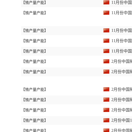
【铕产量产能】
11月份中国
【铕产量产能】
11月份中
【铕产量产能】
11月份中
【铕产量产能】
11月份中国
【铕产量产能】
11月份中国
【铕产量产能】
2月份中国稀
【铕产量产能】
2月份中国稀
【铕产量产能】
2月份中国稀
【铕产量产能】
2月份中国稀
【铕产量产能】
2月份中国
【铕产量产能】
2月份中国
【铕产量产能】
2月份中国