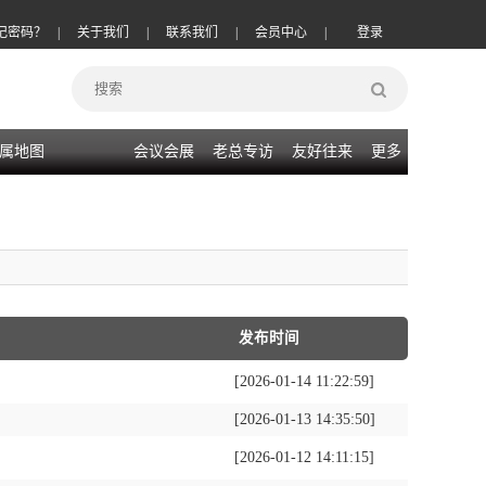
记密码？
|
关于我们
|
联系我们
|
会员中心
|
登录
属地图
会议会展
老总专访
友好往来
更多
发布时间
[2026-01-14 11:22:59]
[2026-01-13 14:35:50]
[2026-01-12 14:11:15]