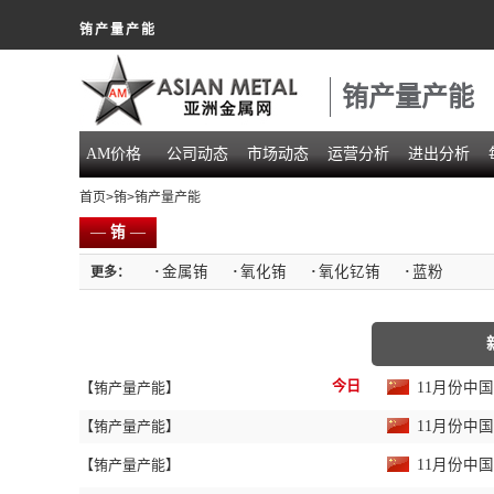
铕产量产能
铕产量产能
AM价格
公司动态
市场动态
运营分析
进出分析
首页
>
铕
>铕产量产能
—
铕
—
·
金属铕
·
氧化铕
·
氧化钇铕
·
蓝粉
更多：
今日
【铕产量产能】
11月份中国
【铕产量产能】
11月份中国
【铕产量产能】
11月份中国