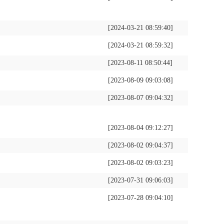
[2024-03-21 08:59:40]
[2024-03-21 08:59:32]
[2023-08-11 08:50:44]
[2023-08-09 09:03:08]
[2023-08-07 09:04:32]
[2023-08-04 09:12:27]
[2023-08-02 09:04:37]
[2023-08-02 09:03:23]
[2023-07-31 09:06:03]
[2023-07-28 09:04:10]