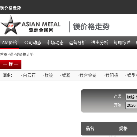
镁价格走势
镁价格走势
AM价格
公司动态
市场动态
运营分析
进出分析
每周综述
首页
>
镁
>镁价格走势
—
镁
—
·
白云石
·
镁锭
·
镁粉
·
镁合金锭
·
镁阳极
·
镁型
更多：
产品
开始
品名
规格