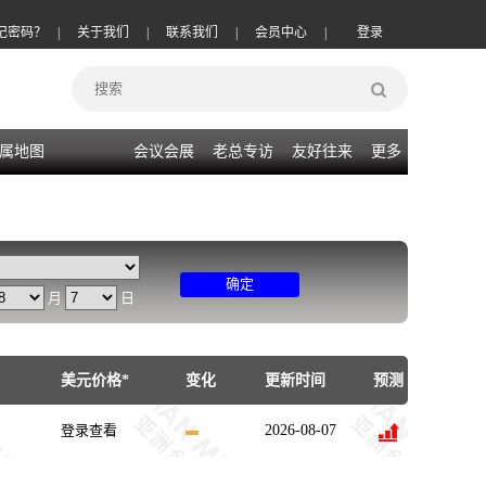
记密码？
|
关于我们
|
联系我们
|
会员中心
|
登录
属地图
会议会展
老总专访
友好往来
更多
确定
月
日
美元价格*
变化
更新时间
预测
登录查看
2026-08-07