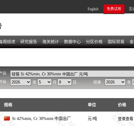
English
免费试用
忘
势
每周综述
研究报告
海关统计
数据中心
分区价格
国际贸易
金
产品
开始
年
月
日
结束
年
规格
单位
价格
Si 42%min, Cr 30%min 中国出厂
元/吨
登录查看