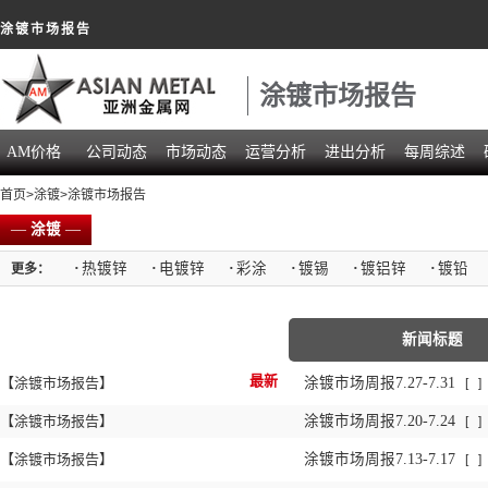
涂镀市场报告
涂镀市场报告
AM价格
公司动态
市场动态
运营分析
进出分析
每周综述
首页
>
涂镀
>涂镀市场报告
—
涂镀
—
·
热镀锌
·
电镀锌
·
彩涂
·
镀锡
·
镀铝锌
·
镀铅
更多：
新闻标题
最新
【涂镀市场报告】
涂镀市场周报7.27-7.31
[
]
【涂镀市场报告】
涂镀市场周报7.20-7.24
[
]
【涂镀市场报告】
涂镀市场周报7.13-7.17
[
]