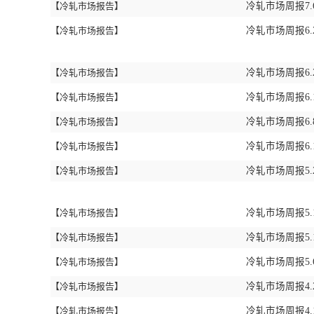
【冷轧市场报告】
冷轧市场周报7.6
【冷轧市场报告】
冷轧市场周报6.2
【冷轧市场报告】
冷轧市场周报6.22
【冷轧市场报告】
冷轧市场周报6.15
【冷轧市场报告】
冷轧市场周报6.8
【冷轧市场报告】
冷轧市场周报6.1
【冷轧市场报告】
冷轧市场周报5.25
【冷轧市场报告】
冷轧市场周报5.18
【冷轧市场报告】
冷轧市场周报5.11
【冷轧市场报告】
冷轧市场周报5.6
【冷轧市场报告】
冷轧市场周报4.20
【冷轧市场报告】
冷轧市场周报4.13