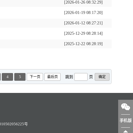
[2026-01-26 08:32:29]
[2026-01-19 08:17:20]
[2026-01-12 08:27:21]
[2025-12-29 08:28:14]
[2025-12-22 08:28:19]
4
5
跳到
页
下一页
最后页
0502056225号