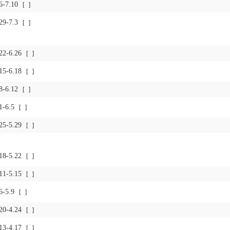
-7.10
[
]
9-7.3
[
]
-6.26
[
]
-6.18
[
]
-6.12
[
]
-6.5
[
]
-5.29
[
]
-5.22
[
]
-5.15
[
]
-5.9
[
]
-4.24
[
]
-4.17
[
]