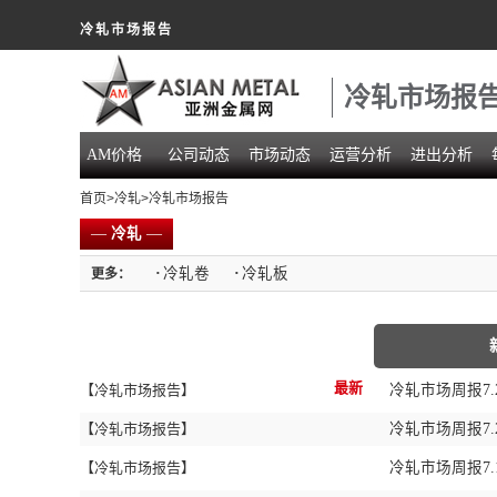
冷轧市场报告
冷轧市场报
AM价格
公司动态
市场动态
运营分析
进出分析
首页
>
冷轧
>冷轧市场报告
—
冷轧
—
·
冷轧卷
·
冷轧板
更多：
最新
【冷轧市场报告】
冷轧市场周报7.27
【冷轧市场报告】
冷轧市场周报7.20
【冷轧市场报告】
冷轧市场周报7.13