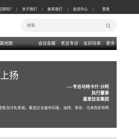
记密码？
|
关于我们
|
联系我们
|
会员中心
|
登录
属地图
会议会展
老总专访
友好往来
更多
上扬
----专访乌特卡什·沙阿
执行董事
基里拉吉集团
轧卷板及冷轧卷板。集团企业遍布印度、迪拜、南非、马来西亚和韩