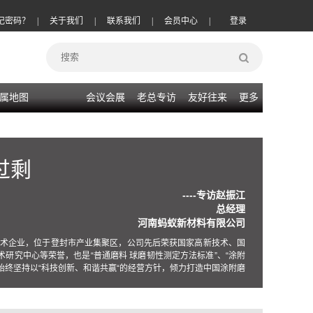
记密码？
|
关于我们
|
联系我们
|
会员中心
|
登录
属地图
会议会展
老总专访
友好往来
更多
过剩
----专访赵振江
总经理
河南蚂蚁新材料有限公司
技术企业，位于登封市产业集聚区，公司先后荣获国家高新技术、国
研究中心等荣誉，也是“普通磨料 球磨韧性测定方法标准”、“涂附
始终坚持以“科技创新、和谐共赢“的经营方针，倾力打造中国涂附磨