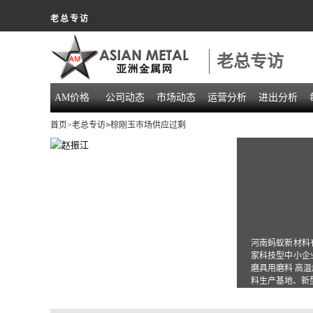
老总专访
老总专访
AM价格
公司动态
市场动态
运营分析
进出分析
首页
>老总专访
>棕刚玉市场供应过剩
河南蚂蚁新材料
家科技型中小企
磨具用磨料 高
料生产基地、新