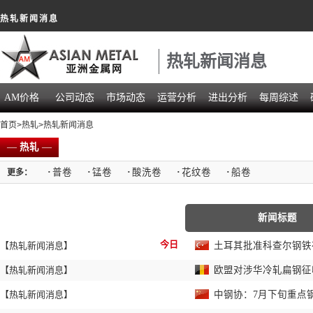
热轧新闻消息
热轧新闻消息
AM价格
公司动态
市场动态
运营分析
进出分析
每周综述
首页
>
热轧
>热轧新闻消息
—
热轧
—
·
普卷
·
锰卷
·
酸洗卷
·
花纹卷
·
船卷
更多：
新闻标题
今日
【热轧新闻消息】
土耳其批准科查尔钢铁
【热轧新闻消息】
欧盟对涉华冷轧扁钢征
【热轧新闻消息】
中钢协：7月下旬重点钢