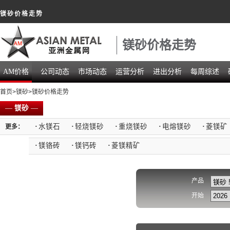
镁砂价格走势
镁砂价格走势
AM价格
公司动态
市场动态
运营分析
进出分析
每周综述
首页
>
镁砂
>镁砂价格走势
—
镁砂
—
·
水镁石
·
轻烧镁砂
·
重烧镁砂
·
电熔镁砂
·
菱镁矿
更多：
·
镁铬砖
·
镁钙砖
·
菱镁精矿
产品
开始