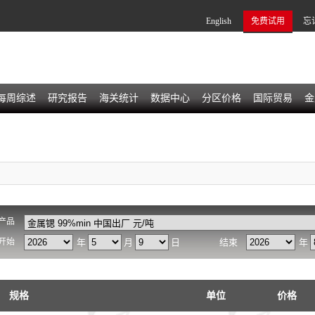
English
免费试用
忘
每周综述
研究报告
海关统计
数据中心
分区价格
国际贸易
金
产品
开始
年
月
日
结束
年
规格
单位
价格