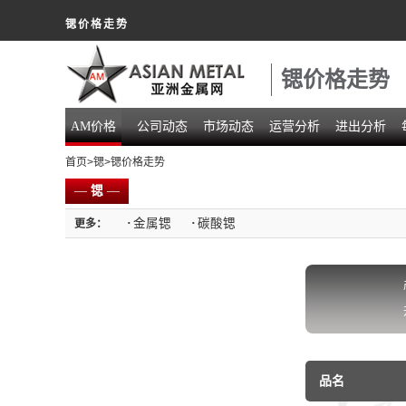
锶价格走势
锶价格走势
AM价格
公司动态
市场动态
运营分析
进出分析
首页
>
锶
>锶价格走势
—
锶
—
·
金属锶
·
碳酸锶
更多：
品名