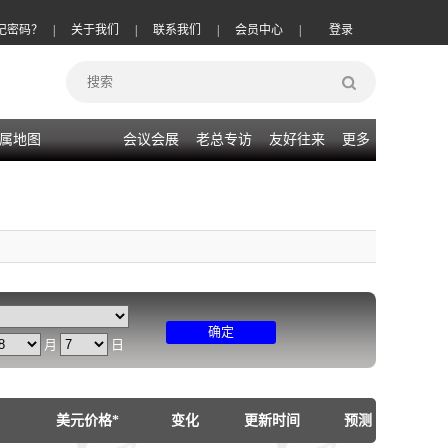
记密码？
|
关于我们
|
联系我们
|
会员中心
|
登录
属地图
会议会展
老总专访
友好往来
更多
确定
月
日
美元价格*
变化
更新时间
预测