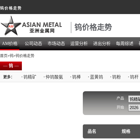
钨价格走势
钨价格走势
AM价格
公司动态
市场动态
运营分析
进出分析
每周综述
首页
>
钨
>钨价格走势
—
钨
—
·
钨精矿
·
仲钨酸氨
·
钨棒
·
蓝黄钨
·
钨粉
·
钨杆
更多：
产品
开始
品名
规格