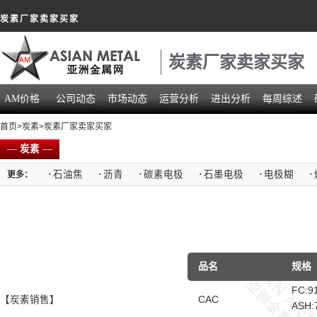
炭素厂家卖家买家
炭素厂家卖家买家
AM价格
公司动态
市场动态
运营分析
进出分析
每周综述
首页
>
炭素
>炭素厂家卖家买家
—
炭素
—
·
石油焦
·
沥青
·
碳素电极
·
石墨电极
·
电极糊
·
更多：
品名
规格
FC:9
【炭素销售】
CAC
ASH: