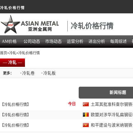
冷轧价格行情
冷轧价格行情
AM价格
公司动态
市场动态
运营分析
进出分析
每周综述
首页
>
冷轧
>冷轧价格行情
—
冷轧
—
·
冷轧卷
·
冷轧板
更多：
新闻标题
今日
【冷轧价格行情】
土耳其批准科查尔钢铁
【冷轧价格行情】
欧盟对涉华冷轧扁钢征
【冷轧价格行情】
和平建设与波米纳钢铁