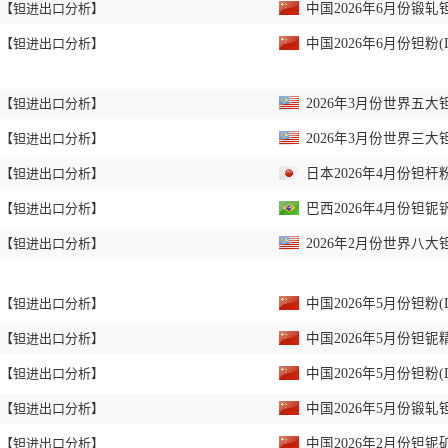
【钽进出口分析】
中国2026年6月份锻轧
【钽进出口分析】
中国2026年6月份钽粉(D
【钽进出口分析】
2026年3月份世界五
【钽进出口分析】
2026年3月份世界三
【钽进出口分析】
日本2026年4月份钽杆
【钽进出口分析】
巴西2026年4月份钽铌
【钽进出口分析】
2026年2月份世界八
【钽进出口分析】
中国2026年5月份钽粉(D
【钽进出口分析】
中国2026年5月份钽铌
【钽进出口分析】
中国2026年5月份钽粉(D
【钽进出口分析】
中国2026年5月份锻轧
【钽进出口分析】
中国2026年2月份钽铌