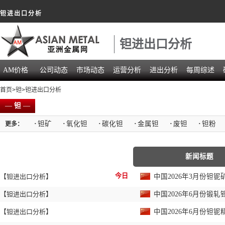
钽进出口分析
钽进出口分析
AM价格
公司动态
市场动态
运营分析
进出分析
每周综述
首页
>
钽
>钽进出口分析
—
钽
—
·
钽矿
·
氧化钽
·
碳化钽
·
金属钽
·
废钽
·
钽粉
更多：
新闻标题
今日
【钽进出口分析】
中国2026年3月份钽铌
【钽进出口分析】
中国2026年6月份锻轧
【钽进出口分析】
中国2026年6月份钽铌