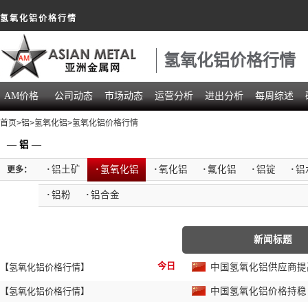
氢氧化铝价格行情
氢氧化铝价格行情
AM价格
公司动态
市场动态
运营分析
进出分析
每周综述
首页
>
铝
>
氢氧化铝
>氢氧化铝价格行情
—
铝
—
·
铝土矿
·
氢氧化铝
·
氧化铝
·
氟化铝
·
铝锭
·
铝
更多：
·
铝粉
·
铝合金
新闻标题
今日
【氢氧化铝价格行情】
中国氢氧化铝供应商
【氢氧化铝价格行情】
中国氢氧化铝价格持