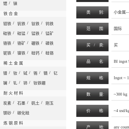
/
锶
铼
类
别:
小金属--
铁 合 金
/
/
/
钼铁
钒铁
钛铁
钨铁
范
围
:
国际
/
/
/
硅铁
硅锰
锰铁
锰矿
/
/
/
铬铁
铬矿
硼铁
磷铁
买 /
卖
:
买
/
/
/
铌铁
镍铁
硅钙
硅铬
品
名
:
BI ingot
稀 土 金 属
/
/
/
/
/
镨
钕
铽
铕
镝
钇
规
格
:
Ingot ~ 
/
/
/
镧
钆
铈
钕铁硼
耐 火 材 料
数
量
:
~300 kg
/
/
/
炭素
石墨
矾土
刚玉
价
格
:
~4 usd/k
/
镁砂
碳化硅
炼 钢 原 料
产
地
:
any coun