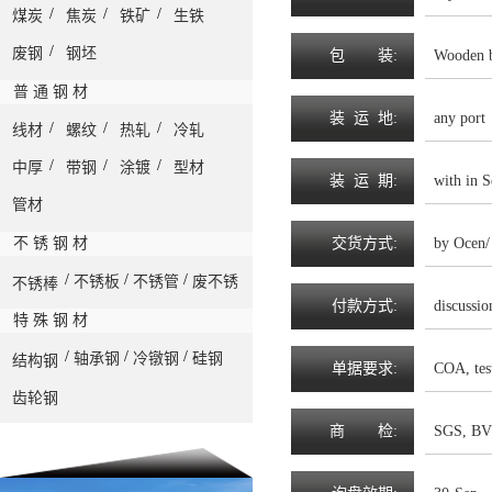
/
/
/
煤炭
焦炭
铁矿
生铁
/
废钢
钢坯
包
装
:
Wooden 
普 通 钢 材
装
运
地
:
any port
/
/
/
线材
螺纹
热轧
冷轧
/
/
/
中厚
带钢
涂镀
型材
装
运
期
:
with in S
管材
不 锈 钢 材
交
货
方
式
:
by Ocen/
/
/
/
不锈板
不锈管
废不锈
不锈棒
付
款
方
式
:
discussio
特 殊 钢 材
/
/
/
轴承钢
冷镦钢
硅钢
结构钢
单
据
要
求
:
COA, tes
齿轮钢
商
检
:
SGS, BV 