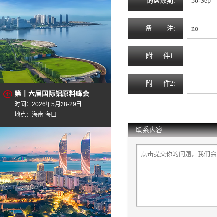
询
盘
效
期
:
30-Sep
备
注
:
no
附
件1:
附
件2:
第十六届国际铝原料峰会
时间：2026年5月28-29日
地点：海南 海口
联系内容: