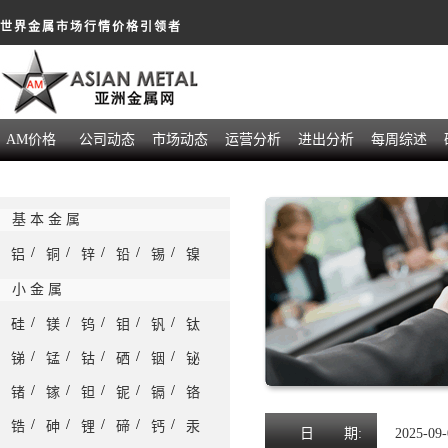
世界金属市场行情价格引领者
AM价格
公司动态
市场动态
运营分析
进出分析
每周综述
基 本 金 属
/
/
/
/
/
铝
铜
锌
铅
锡
镍
小 金 属
/
/
/
/
/
硅
镁
钨
钼
钒
钛
/
/
/
/
/
锑
锰
钴
硒
铟
铋
/
/
/
/
/
锗
镓
钽
铌
镉
铬
/
/
/
/
/
锆
砷
锂
碲
钙
汞
日
期:
2025-09-