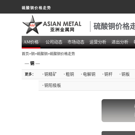
硫酸铜价格走势
硫酸铜价格
AM价格
公司动态
市场动态
运营分析
进出分析
首页
>
铜
>
硫酸铜
>硫酸铜价格走势
—
铜
—
·
铜精矿
·
粗铜
·
电解铜
·
铜杆
·
铜板
更多：
·
铜阳极板