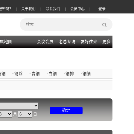
记密码？
|
关于我们
|
联系我们
|
会员中心
|
登录
属地图
会议会展
老总专访
友好往来
更多
废铜
·
铜丝
·
青铜
·
白铜
·
铜排
·
铜箔
确定
月
日