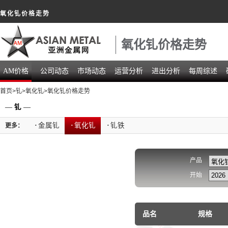
氧化钆价格走势
氧化钆价格走势
AM价格
公司动态
市场动态
运营分析
进出分析
每周综述
首页
>
钆
>
氧化钆
>氧化钆价格走势
—
钆
—
·
金属钆
·
氧化钆
·
钆铁
更多：
产品
开始
品名
规格