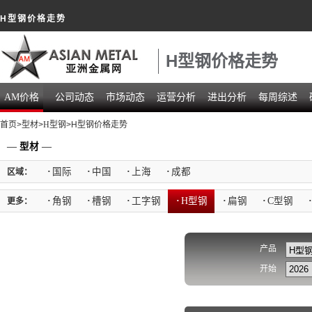
H型钢价格走势
H型钢价格走势
AM价格
公司动态
市场动态
运营分析
进出分析
每周综述
首页
>
型材
>
H型钢
>H型钢价格走势
—
型材
—
·
国际
·
中国
·
上海
·
成都
区域：
·
角钢
·
槽钢
·
工字钢
·
H型钢
·
扁钢
·
C型钢
·
更多：
产品
开始