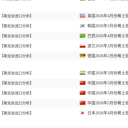
【氧化钬进口分析】
美国2026年4月份稀土
【氧化钬进口分析】
韩国2026年2月份稀土
【氧化钬出口分析】
巴西2026年4月份稀土
【氧化钬进口分析】
波兰2026年2月份稀土
【氧化钬进口分析】
德国2026年2月份稀土
【氧化钬出口分析】
印度2026年3月份稀土
【氧化钬出口分析】
中国2026年5月份稀土铁
【氧化钬进口分析】
中国2026年5月份稀土铁
【氧化钬出口分析】
中国2026年5月份稀土铁
【氧化钬出口分析】
日本2026年4月份稀土