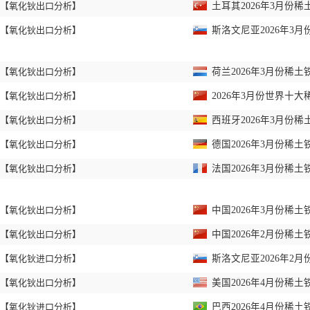
【氧化钬出口分析】
土耳其2026年3月份稀
【氧化钬出口分析】
斯洛文尼亚2026年3月
【氧化钬出口分析】
荷兰2026年3月份稀土
【氧化钬出口分析】
2026年3月份世界十
【氧化钬出口分析】
西班牙2026年3月份稀
【氧化钬出口分析】
德国2026年3月份稀土
【氧化钬出口分析】
法国2026年3月份稀土
【氧化钬出口分析】
中国2026年3月份稀土
【氧化钬出口分析】
中国2026年2月份稀土
【氧化钬进口分析】
斯洛文尼亚2026年2月
【氧化钬出口分析】
美国2026年4月份稀土
【氧化钬进口分析】
巴西2026年4月份稀土