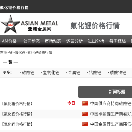
氟化锂价格行情
氟化锂价格行情
AM价格
公司动态
市场动态
运营分析
进出分析
每周综述
首页
>
锂
>
氟化锂
>氟化锂价格行情
—
锂
—
·
碳酸锂
·
氢氧化锂
·
金属锂
·
钴酸锂
·
磷酸铁锂
更多：
新闻标题
今日
【氟化锂价格行情】
中国供应商持稳碳酸
【氟化锂价格行情】
中国碳酸锂生产商看
【氟化锂价格行情】
中国金属锂生产商降