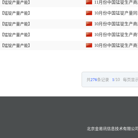
【锰锭产量产能】
11月份中国锰锭生产商库
【锰锭产量产能】
10月份中国锰锭产量同比
【锰锭产量产能】
10月份中国锰锭生产商库
【锰锭产量产能】
10月份中国锰锭生产商销
【锰锭产量产能】
10月份中国锰锭生产商开
共
276
条记录
1
/10
每页显示
北京金易讯信息技术有限公