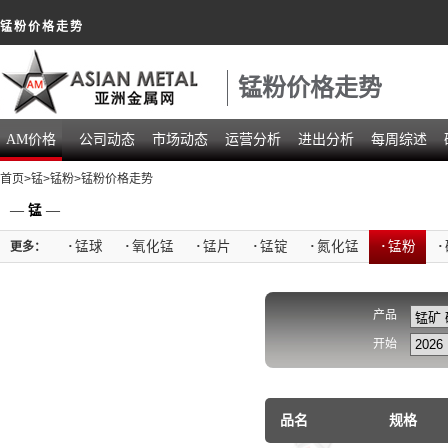
锰粉价格走势
锰粉价格走势
AM价格
公司动态
市场动态
运营分析
进出分析
每周综述
首页
>
锰
>
锰粉
>锰粉价格走势
—
锰
—
·
锰球
·
氧化锰
·
锰片
·
锰锭
·
氮化锰
·
锰粉
·
更多：
产品
开始
品名
规格