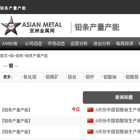
钼条产量产能
钼条产量产能
AM价格
公司动态
市场动态
运营分析
进出分析
每周综述
首页
>
钼
>
钼条
>钼条产量产能
—
钼
—
·
氧化钼
·
钼精矿
·
钼丝
·
钼杆
·
钼酸钠
·
钼酸铵
更多：
新闻标题
今日
【钼条产量产能】
6月份中国钼酸钠生产商
【钼条产量产能】
6月份中国钼酸铵生产商
【钼条产量产能】
6月份中国钼酸钠生产商