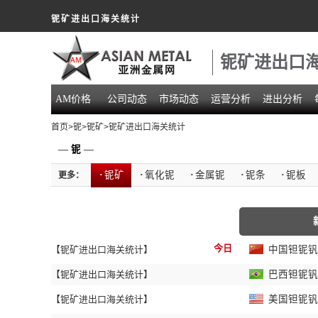
铌矿进出口海关统计
铌矿进出口
AM价格
公司动态
市场动态
运营分析
进出分析
首页
>
铌
>
铌矿
>铌矿进出口海关统计
—
铌
—
·
铌矿
·
氧化铌
·
金属铌
·
铌条
·
铌板
更多：
今日
【铌矿进出口海关统计】
中国钽铌钒矿
【铌矿进出口海关统计】
巴西钽铌钒矿
【铌矿进出口海关统计】
美国钽铌钒矿