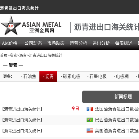
沥青进出口海关统计
沥青进出口海关统
AM价格
公司动态
市场动态
运营分析
进出分析
每周综述
首页
>
炭素
>
沥青
>沥青进出口海关统计
—
炭素
—
·
石油焦
·
沥青
·
碳素电极
·
石墨电极
·
电极糊
·
更多：
新闻标题
今日
【沥青进出口海关统计】
法国油沥青进出口数据统计
【沥青进出口海关统计】
巴西油沥青进出口数据统计
【沥青进出口海关统计】
美国油沥青进出口数据统计