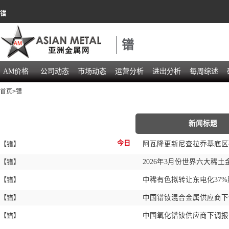
镨
镨
AM价格
公司动态
市场动态
运营分析
进出分析
每周综述
首页
>
镨
新闻标题
今日
【镨】
阿瓦隆更新尼查拉乔基底
【镨】
2026年3月份世界六大稀
【镨】
中稀有色拟转让东电化37
【镨】
中国镨钕混合金属供应商
【镨】
中国氧化镨钕供应商下调