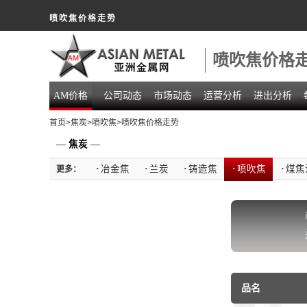
喷吹焦价格走势
喷吹焦价格
AM价格
公司动态
市场动态
运营分析
进出分析
首页
>
焦炭
>
喷吹焦
>喷吹焦价格走势
—
焦炭
—
·
冶金焦
·
兰炭
·
铸造焦
·
喷吹焦
·
煤焦
更多：
品名