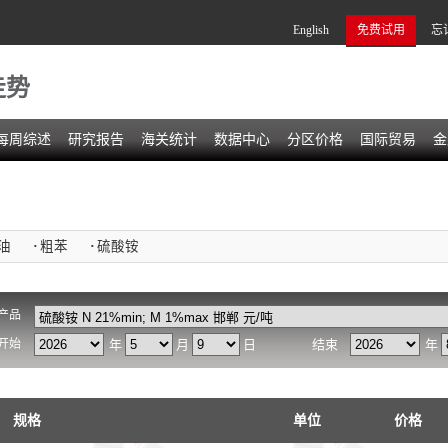
English
免费试用
忘
走势
每周综述
研究报告
海关统计
数据中心
分区价格
国际贸易
金
油
·
粗苯
·
硫酸铵
产品
开始
年
月
日
结束
年
规格
单位
价格