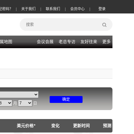
记密码？
|
关于我们
|
联系我们
|
会员中心
|
登录
属地图
会议会展
老总专访
友好往来
更多
确定
月
日
美元价格*
变化
更新时间
预测