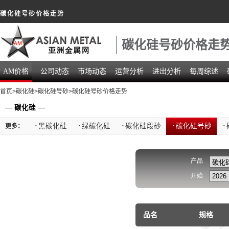
碳化硅号砂价格走势
碳化硅号砂价格走
AM价格
公司动态
市场动态
运营分析
进出分析
每周综述
首页
>
碳化硅
>
碳化硅号砂
>碳化硅号砂价格走势
—
碳化硅
—
·
黑碳化硅
·
绿碳化硅
·
碳化硅段砂
·
碳化硅号砂
·
更多：
产品
开始
品名
规格