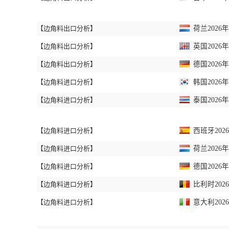
【边角料出口分析】
荷兰2026
【边角料出口分析】
英国2026
【边角料出口分析】
德国2026
【边角料进口分析】
韩国2026
【边角料进口分析】
泰国2026
【边角料进口分析】
西班牙202
【边角料进口分析】
荷兰2026
【边角料进口分析】
德国2026
【边角料进口分析】
比利时202
【边角料进口分析】
意大利202