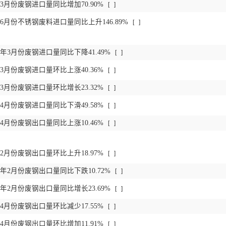
年3月份废钢进口量同比增加70.90%
[
]
年6月份不锈钢废料进口量同比上升146.89%
[
]
6年3月份废钢进口量同比下降41.49%
[
]
年3月份废钢进口量环比上涨40.36%
[
]
年3月份废钢进口量环比增长23.32%
[
]
年4月份废钢进口量同比下滑49.58%
[
]
年4月份废钢出口量同比上涨10.46%
[
]
年2月份废钢出口量环比上升18.97%
[
]
6年2月份废钢出口量同比下跌10.72%
[
]
6年2月份废钢出口量同比增长23.69%
[
]
年4月份废钢出口量环比减少17.55%
[
]
年4月份废钢出口量环比增加11.91%
[
]