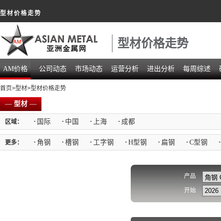
型材价格走势
型材价格走势
AM价格
公司动态
市场动态
运营分析
进出分析
每周综述
首页
>
型材
>型材价格走势
—
型材
—
·
国际
·
中国
·
上海
·
成都
区域：
·
角钢
·
槽钢
·
工字钢
·
H型钢
·
扁钢
·
C型钢
·
更多：
产品
开始