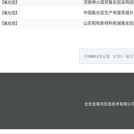
【氟化铝】
河南神火国贸氟化铝采购
【氟化铝】
中国氟化铝生产商提高报
【氟化铝】
山东昭和新材料削减氟化
共
10811
条记录
1
/361
每页
北京金易讯信息技术有限公