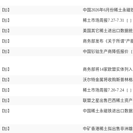
【钐】
中国2026年6月份稀土永磁
【钐】
稀土市场周报7.27-7.31
[
]
【钐】
美国其它稀土进出口数据统计 
【钐】
商务部发布《关于所谓“产
【钐】
中国钐钴生产商降低报价
[
【钐】
商务部将14家欧盟实体列
【钐】
沃尔特金属将收购斯普林
【钐】
稀土市场周报7.20-7.24
[
]
【钐】
联盟之星出售巴西稀土资
【钐】
中国稀土永磁铁进出口数据统计
【钐】
中矿香港稀土拟出售非洲雄