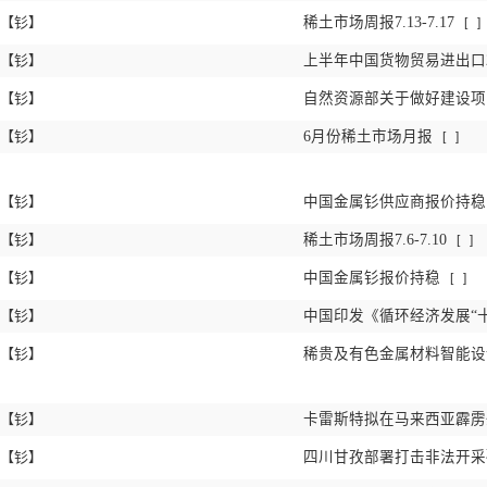
【钐】
稀土市场周报7.13-7.17
[
]
【钐】
上半年中国货物贸易进出口2
【钐】
自然资源部关于做好建设
【钐】
6月份稀土市场月报
[
]
【钐】
中国金属钐供应商报价持
【钐】
稀土市场周报7.6-7.10
[
]
【钐】
中国金属钐报价持稳
[
]
【钐】
中国印发《循环经济发展“
【钐】
稀贵及有色金属材料智能
【钐】
卡雷斯特拟在马来西亚霹
【钐】
四川甘孜部署打击非法开