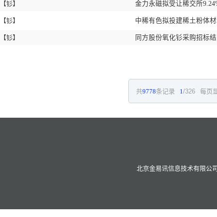
【钐】
金力永磁拟受让稀交所9.2
【钐】
中稀有色拟投建稀土粉体
【钐】
同方股份氧化钐采购招标
共
9778
条记录
1
/326
每页显
北京金易讯信息技术有限公