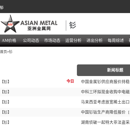
钐
钐
AM价格
公司动态
市场动态
运营分析
进出分析
每周综述
首页
>
钐
新闻标题
今日
【钐】
中国金属钐供应商报价持
【钐】
中科三环拟现金收购中电
【钐】
马来西亚考虑放宽稀土出
【钐】
中国钐钴生产商降低报价
[
【钐】
湖南侦破一起特大非法盗