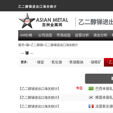
乙二醇锑进出口海关统计
乙二醇锑进
AM价格
公司动态
市场动态
运营分析
进出分析
首页
>
锑
>
乙二醇锑
>乙二醇锑进出口海关统计
—
锑
—
·
锑锭
·
氧化锑
·
焦锑酸钠
·
锑精矿
·
乙
更多：
今日
【乙二醇锑进出口海关统计】
巴西未锻轧锑
【乙二醇锑进出口海关统计】
韩国未锻轧锑
【乙二醇锑进出口海关统计】
法国氧化锑进