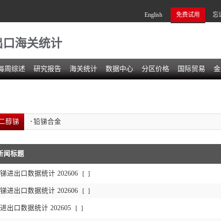
English
免费试用
忘
出口海关统计
每周综述
研究报告
海关统计
数据中心
分区价格
国际贸易
金
二醇锑
·
铅锑合金
新闻标题
进出口数据统计 202606
[
]
进出口数据统计 202606
[
]
出口数据统计 202605
[
]